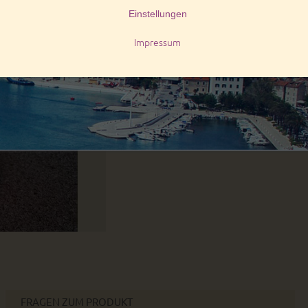
Lieferzeiten:
innerhalb Deutschlands:
innerhalb der EU:
Art. Nr.:
10859
Stück
FRAGEN ZUM PRODUKT