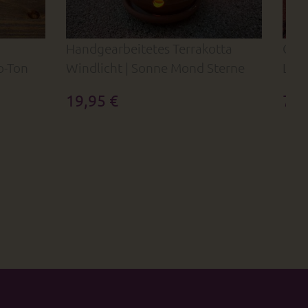
Handgearbeitetes Terrakotta
Groß
o-Ton
Windlicht | Sonne Mond Sterne
Lam
19,95 €
79,