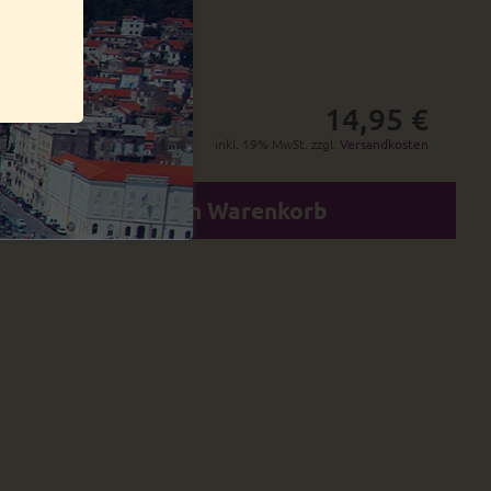
19 - 20 Tage
30 - 32 Tage
14,95 €
inkl. 19% MwSt. zzgl.
Versandkosten
In den Warenkorb