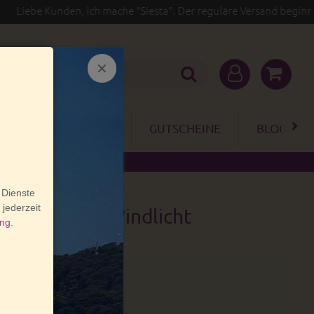
be Kunden, ich mache "Siesta". Der reguläre Versand beginnt erst 
GARTEN
SALE
GUTSCHEINE
BLOG
akotta Tisch-Windlicht