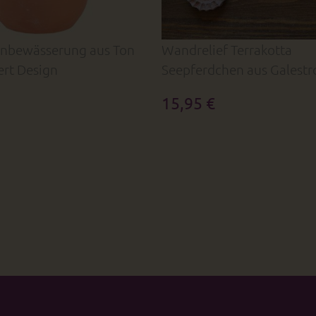
enbewässerung aus Ton
Wandrelief Terrakotta
ert Design
Seepferdchen aus Galestr
Toskana Italien
15,95 €