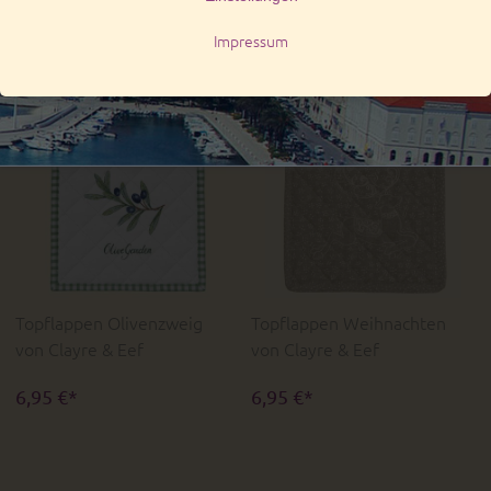
Clayre & Eef mit Punkten
Weihnachten von Clayre
& Eef
ab 9,95 €*
9,95 €*
Topflappen Olivenzweig
Topflappen Weihnachten
von Clayre & Eef
von Clayre & Eef
6,95 €*
6,95 €*