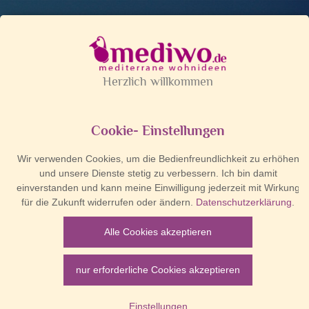
be Kunden, ich mache "Siesta". Der reguläre Versand beginnt erst wieder am 2
Mediwo macht Siesta.
Liebe Kunden, im Zeitraum von
05.08.2026 - 21.08.2026
haben wir Betriebsferien.
Clayre und Eef Ofenhandschuhe |
Topflappen
Der
Versand
aller Bestellungen, die in diesem Zeitraum
eingegangen sind, erfolgt erst
ab dem 24.08.2026
.
vale!
Ofenhandschuh von
Ofenhandschuh