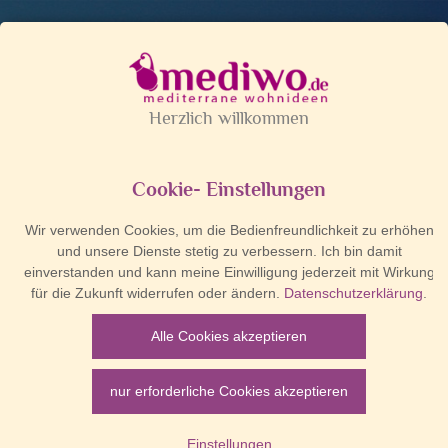
Liebe Kunden, ich mache "Siesta". Der reguläre Versand beginnt erst wieder a
Mediwo macht Siesta.
Liebe Kunden, im Zeitraum von
05.08.2026 - 21.08.2026
haben wir Betriebsferien.
Clayre und Eef Teekannen
Der
Versand
aller Bestellungen, die in diesem Zeitraum
eingegangen sind, erfolgt erst
ab dem 24.08.2026
.
vale!
Teekanne Clayre & Eef
Teekanne Clayre & Eef
creme
Floral