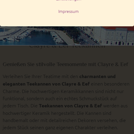
17,95 €*
17,95 €*
Clayre & Eef Teekannen
Genießen Sie stilvolle Teemomente mit Clayre & Eef
Verleihen Sie Ihrer Teatime mit den
charmanten und
einen besonderen
eleganten Teekannen von Clayre & Eef
Charme. Die hochwertigen Keramikkannen sind nicht nur
funktional, sondern auch ein echtes Schmuckstück auf
jedem Tisch. Die
werden aus
Teekannen von Clayre & Eef
hochwertiger Keramik hergestellt. Die Kannen sind
handbemalt oder mit detailreichen Dekoren versehen, die
jedem Stück seinen ganz eigenen Charakter verleihen.