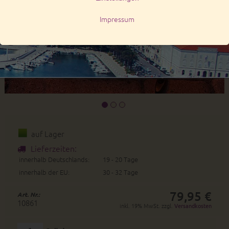
auf Lager
Lieferzeiten:
innerhalb Deutschlands:
19 - 20 Tage
innerhalb der EU:
30 - 32 Tage
79,95 €
Art. Nr.:
10861
inkl. 19% MwSt. zzgl.
Versandkosten