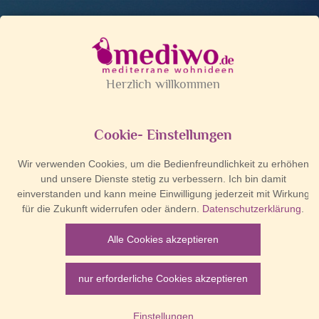
Liebe Kunden, ich mache "Siesta". Der reguläre Versand beginnt erst wieder 
Mediwo macht Siesta.
Liebe Kunden, im Zeitraum von
05.08.2026 - 21.08.2026
haben wir Betriebsferien.
Italien - Terrakotta Lampen
Der
Versand
aller Bestellungen, die in diesem Zeitraum
eingegangen sind, erfolgt erst
ab dem 24.08.2026
.
vale!
Terrakotta - Außen-
Terrakotta - Wandlampe -
Lampe Mensola - Italien
Italien - Wanddeko