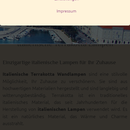
99,95 €*
89,95 €*
Italienische Terrakotta Lampen
Einzigartige italienische Lampen für Ihr Zuhause
sind eine stilvolle
Italienische Terrakotta Wandlampen
Möglichkeit, Ihr Zuhause zu verschönern. Sie sind aus
hochwertigen Materialien hergestellt und sind langlebig und
witterungsbeständig. Terrakotta ist ein traditionelles
italienisches Material, das seit Jahrhunderten für die
Herstellung von
verwendet wird. Es
italienischen Lampen
ist ein natürliches Material, das Wärme und Charme
ausstrahlt.