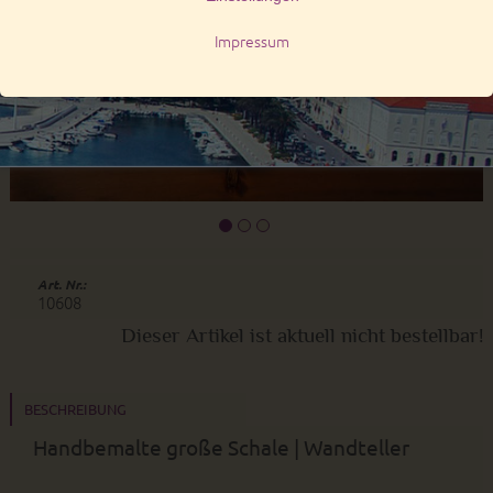
Art. Nr.:
10608
Dieser Artikel ist aktuell nicht bestellbar!
BESCHREIBUNG
Handbemalte große Schale | Wandteller