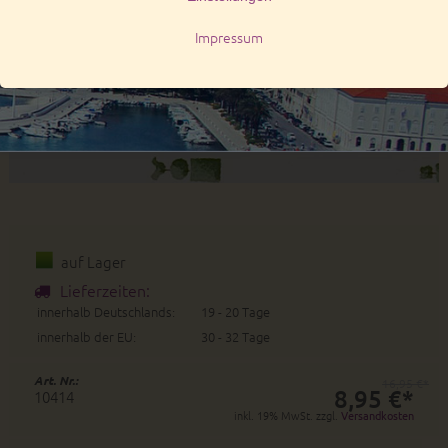
auf Lager
Lieferzeiten:
innerhalb Deutschlands:
19 - 20 Tage
innerhalb der EU:
30 - 32 Tage
Art. Nr.:
16,95 €*
8,95 €*
10414
inkl. 19% MwSt. zzgl.
Versandkosten