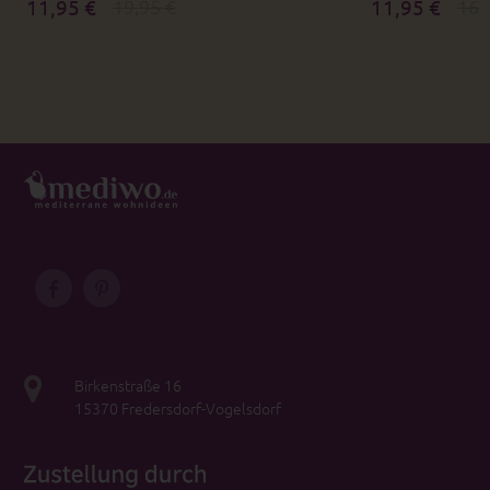
11,95 €
19,95 €
11,95 €
16,
Birkenstraße 16
15370 Fredersdorf-Vogelsdorf