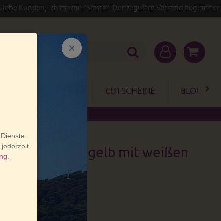
unden, ich mache "Siesta". Der reguläre Versand beginnt erst wied
GARTEN
SALE
GUTSCHEINE
BLOG
 Clayre & Eef gelb mit weißen