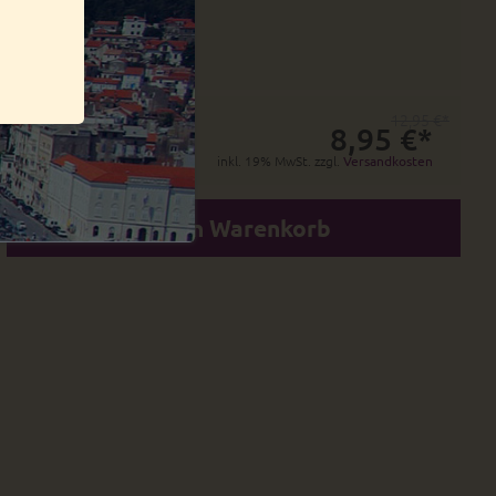
19 - 20 Tage
30 - 32 Tage
12,95 €*
8,95 €*
inkl. 19% MwSt. zzgl.
Versandkosten
In den Warenkorb