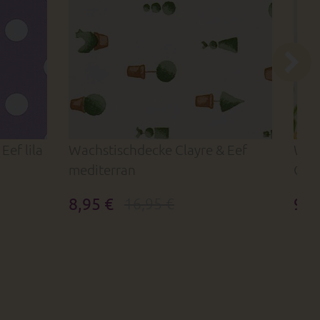
Eef lila
Wachstischdecke Clayre & Eef
Wach
mediterran
Oliv
8,95 €
9,9
16,95 €