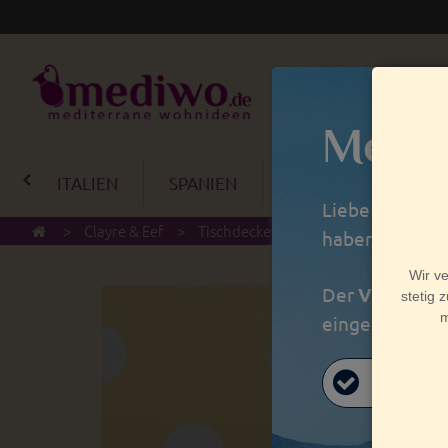
Mediw
ITALIEN
SPANIEN
PORTUGAL
BA
Liebe Kunden,
>
Clayre & Eef
>
Tischdecken
>
Wachstischdecke Cl
haben wir Betr
Der
Versand
a
eingegangen si
vale!