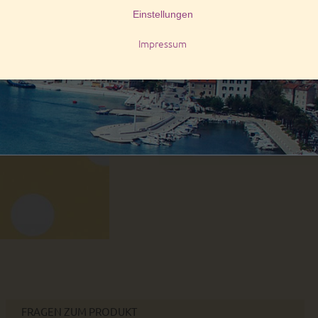
Lieferzeiten:
innerhalb Deutschlands:
innerhalb der EU:
Art. Nr.:
10413
Stück
FRAGEN ZUM PRODUKT