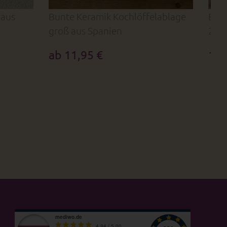
 aus
Bunte Keramik Kochlöffelablage
Bunt
groß aus Spanien
250 
ab 11,95 €
14,