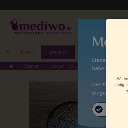
Mediw
ITALIEN
SPANIEN
PORTUGAL
BA
Liebe Kunden,
>
Spanien
>
Schalen | Schüsseln
>
Flache Schale M
haben wir Betr
Der
Versand
a
eingegangen si
vale!