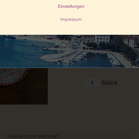
modelo 4
7,95 EUR
Art. Nr.:
10909
Stück
FRAGEN ZUM PRODUKT