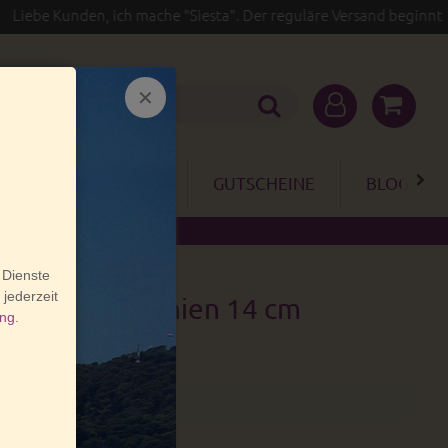
Kunden, ich mache "Siesta". Der reguläre Versand beginnt erst wie
GARTEN
SALE
GUTSCHEINE
BLOG
osaik aus Spanien 14 cm