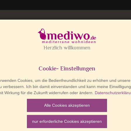
Lieb
o macht Siesta.
ZAR DEL MARE
CLAYRE & EEF
WOHNEN
 im Zeitraum von
05.08.2026 - 21.08.2026
ikuntersetzer Ø 11 cm
iebsferien.
ller Bestellungen, die in diesem Zeitraum
Bunte spanisch
nd, erfolgt erst
ab dem 24.08.2026
.
Muster auswählen: