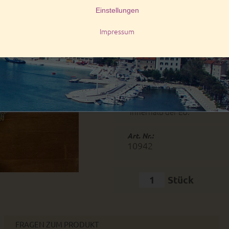
Modelo 6
2,95 EUR
auf Lager
Lieferzeiten:
innerhalb Deutschlands:
innerhalb der EU:
Art. Nr.:
10942
Stück
FRAGEN ZUM PRODUKT