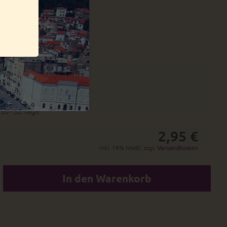
19 - 20 Tage
30 - 32 Tage
2,95 €
inkl. 19% MwSt. zzgl.
Versandkosten
In den Warenkorb