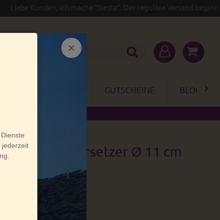
e Kunden, ich mache "Siesta". Der reguläre Versand beginnt erst w
GARTEN
SALE
GUTSCHEINE
BLOG
e Keramikuntersetzer Ø 11 cm