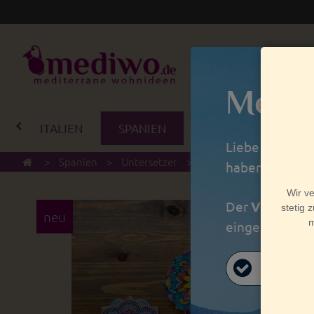
Mediw
ITALIEN
SPANIEN
PORTUGAL
BA
Liebe Kunden,
>
Spanien
>
Untersetzer
>
Bunte spanische Keram
haben wir Betr
Der
Versand
a
neu
eingegangen si
vale!