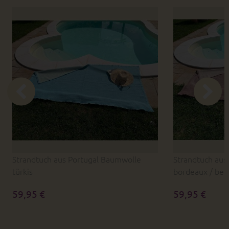
Strandtuch aus Portugal Baumwolle
Strandtuch aus
türkis
bordeaux / bei
59,95 €
59,95 €