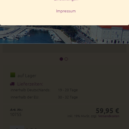
auf Lager
Lieferzeiten:
innerhalb Deutschlands:
19 - 20 Tage
innerhalb der EU:
30 - 32 Tage
59,95 €
Art. Nr.:
10755
inkl. 19% MwSt. zzgl.
Versandkosten