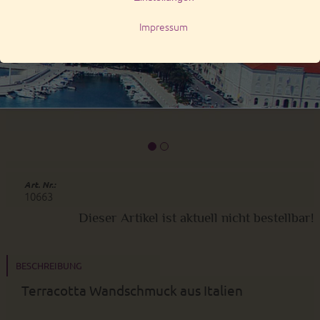
Art. Nr.:
10663
Dieser Artikel ist aktuell nicht bestellbar!
BESCHREIBUNG
Terracotta Wandschmuck aus Italien