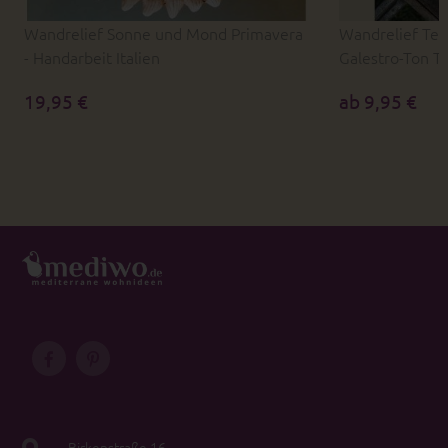
Wandrelief Sonne und Mond Primavera
Wandrelief Ter
- Handarbeit Italien
Galestro-Ton T
19,95 €
ab 9,95 €
Birkenstraße 16