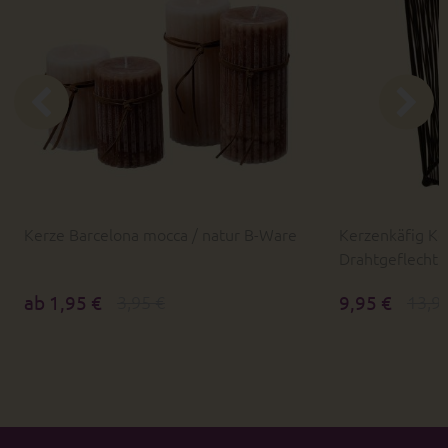
Kerze Barcelona mocca / natur B-Ware
Kerzenkäfig Ke
Drahtgeflecht
ab 1,95 €
3,95 €
9,95 €
13,9