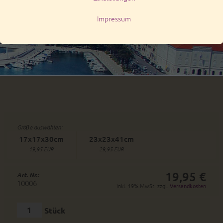
Gröβe auswählen:
17x17x30cm
23x23x41cm
19,95 EUR
29,95 EUR
19,95 €
Art. Nr.:
10006
inkl. 19% MwSt. zzgl.
Versandkosten
Stück