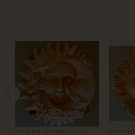
Wandrelief Sonne und Mond
Wandreli