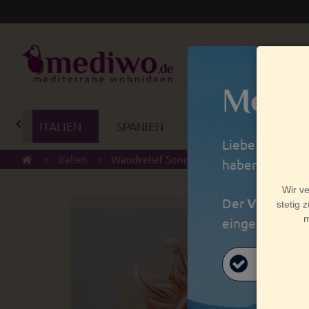
Mediw
ITALIEN
SPANIEN
PORTUGAL
BA
Liebe Kunden,
>
Italien
>
Wandrelief Sonne der Tag Terrakotta Itali
haben wir Betr
Der
Versand
a
eingegangen si
vale!