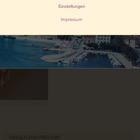
innerhalb Deutschlands:
innerhalb der EU:
Art. Nr.:
10407
Stück
FRAGEN ZUM PRODUKT