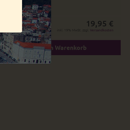
19 - 20 Tage
30 - 32 Tage
19,95 €
inkl. 19% MwSt. zzgl.
Versandkosten
In den Warenkorb