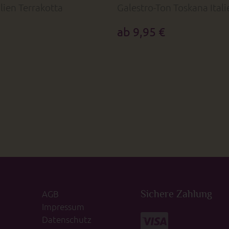
lien Terrakotta
Galestro-Ton Toskana Itali
Größen
ab 9,95 €
AGB
Sichere Zahlung
Impressum
Datenschutz