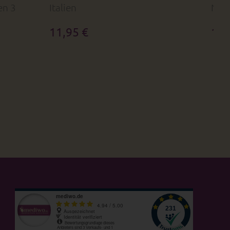
en 3
Italien
Nach
11,95 €
19,