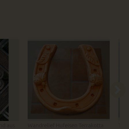
nd aus
Wandrelief Hufeisen Terrakotta
Terr