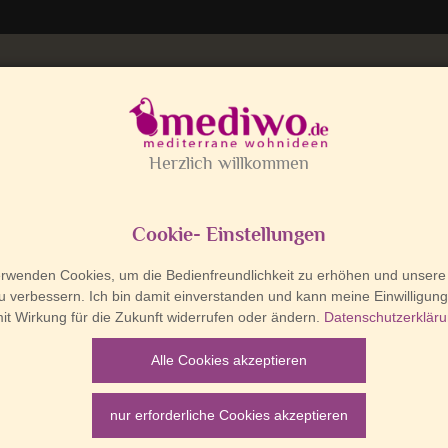
Liebe 
o macht Siesta.
ZAR DEL MARE
CLAYRE & EEF
WOHNEN
 im Zeitraum von
05.08.2026 - 21.08.2026
en
iebsferien.
ller Bestellungen, die in diesem Zeitraum
Wandrelief Sonn
nd, erfolgt erst
ab dem 24.08.2026
.
auf Lager
Lieferzeiten: