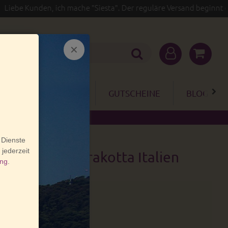
Kunden, ich mache "Siesta". Der reguläre Versand beginnt erst wie
GARTEN
SALE
GUTSCHEINE
BLOG
e der Tag Terrakotta Italien