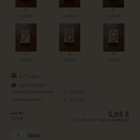
4
5
6
5,95 EUR
5,95 EUR
5,95 EUR
7
8
9
5,95 EUR
5,95 EUR
5,95 EUR
auf Lager
Lieferzeiten:
innerhalb Deutschlands:
19 - 20 Tage
innerhalb der EU:
30 - 32 Tage
5,95 €
Art. Nr.:
10504
inkl. 19% MwSt. zzgl.
Versandkosten
Stück