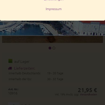
auf Lager
Lieferzeiten:
innerhalb Deutschlands:
19 - 20 Tage
innerhalb der EU:
30 - 32 Tage
21,95 €
Art. Nr.:
10916
inkl. 19% MwSt. zzgl.
Versandkosten