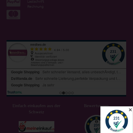
Lastschrift
Rechnung
Einfach einkaufen aus der
Bewertungen
✕
Schweiz