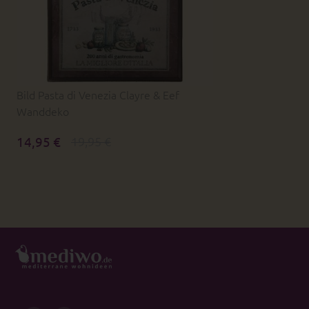
Bild Pasta di Venezia Clayre & Eef
Wanddeko
14,95 €
19,95 €